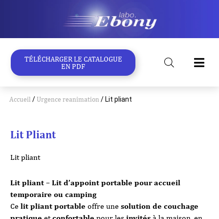
Aller
au
contenu
TÉLÉCHARGER LE CATALOGUE
EN PDF
Accueil
/
Urgence reanimation
/ Lit pliant
Lit Pliant
Lit pliant
Lit pliant – Lit d’appoint portable pour accueil
temporaire ou camping
Ce
lit pliant portable
offre une
solution de couchage
pratique
et
confortable
pour les
invités
à la maison, en