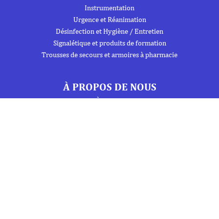
Instrumentation
Urgence et Réanimation
Désinfection et Hygiène / Entretien
Signalétique et produits de formation
Trousses de secours et armoires à pharmacie
À PROPOS DE NOUS
À propos
Flipbook
Nous contacter
Mentions Légales
Politique de confidentialité
INFORMATIONS
Téléphone : 01 69 19 20 20
Fax : 01 69 19 19 09 (7j/7 - 24h/24)