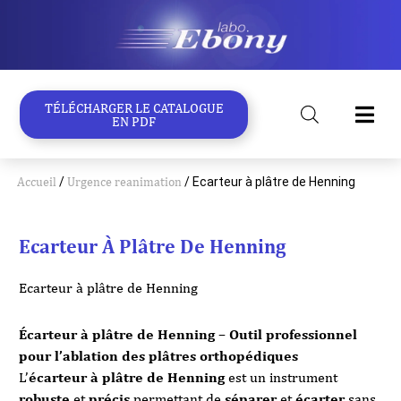
Aller
au
contenu
TÉLÉCHARGER LE CATALOGUE
EN PDF
Accueil
/
Urgence reanimation
/ Ecarteur à plâtre de Henning
Ecarteur À Plâtre De Henning
Ecarteur à plâtre de Henning
Écarteur à plâtre de Henning – Outil professionnel
pour l’ablation des plâtres orthopédiques
L’
écarteur à plâtre de Henning
est un instrument
robuste
et
précis
permettant de
séparer
et
écarter
sans