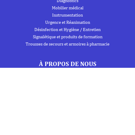
Diagnostics
Mobilier médical
Instrumentation
Urgence et Réanimation
Désinfection et Hygiène / Entretien
Signalétique et produits de formation
Trousses de secours et armoires à pharmacie
À PROPOS DE NOUS
À propos
Flipbook
Nous contacter
Mentions Légales
Politique de confidentialité
INFORMATIONS
Téléphone : 01 69 19 20 20