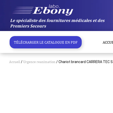
Aller
au
contenu
Le spécialiste des fournitures médicales et des
Premiers Secours
TÉLÉCHARGER LE CATALOGUE EN PDF
ACCUE
Accueil
/
Urgence reanimation
/ Chariot brancard CARRERA TEC S