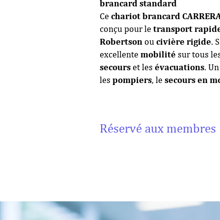
brancard standard
Ce
chariot brancard CARRERA
conçu pour le
transport rapid
Robertson
ou
civière rigide
. 
excellente
mobilité
sur tous le
secours
et les
évacuations
. U
les
pompiers
, le
secours en m
Réservé aux membres