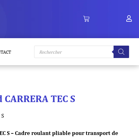
Recherche
NTACT
de
produits
d CARRERA TEC S
 S
 S – Cadre roulant pliable pour transport de