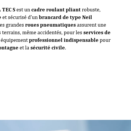
 TEC S
est un
cadre roulant pliant
robuste,
e
et sécurisé d’un
brancard de type Neil
Ses grandes
roues pneumatiques
assurent une
s terrains, même accidentés, pour les
services de
n équipement
professionnel indispensable
pour
ontagne
et la
sécurité civile
.