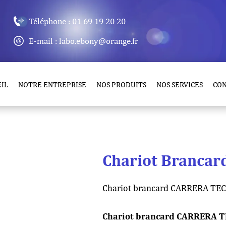
Téléphone : 01 69 19 20 20
E-mail : labo.ebony@orange.fr
IL
NOTRE ENTREPRISE
NOS PRODUITS
NOS SERVICES
CO
Chariot Brancar
Chariot brancard CARRERA TEC
Chariot brancard CARRERA TEC