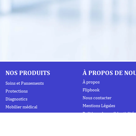
NOS PRODUITS
À PROPOS DE NO
À propos
Soins et Pansements
Flipbook
Protections
Nous contacter
Diagnostics
Mentions Légales
Mobilier médical
Politique de confidentialité
Instrumentation
Urgence et Réanimation
Désinfection et Hygiène /