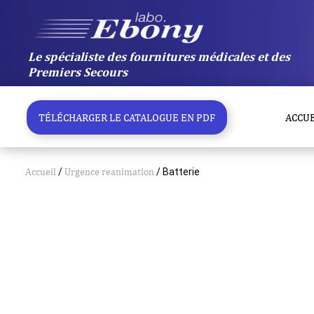
Aller
au
contenu
Le spécialiste des fournitures médicales et des
Premiers Secours
TÉLÉCHARGER LE CATALOGUE EN PDF
ACCUE
Accueil
/
Urgence reanimation
/ Batterie