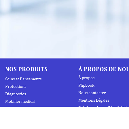
NOS PRODUITS
À PROPOS DE NO
À propos
Soins et Pansements
Flipbook
Protections
Nous contacter
Diagnostics
Mentions Légales
Mobilier médical
Politique de confidentialité
Instrumentation
Urgence et Réanimation
Désinfection et Hygiène /