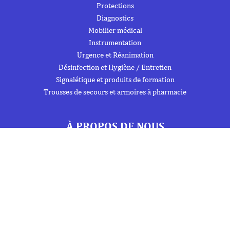
Protections
Diagnostics
Mobilier médical
Instrumentation
Urgence et Réanimation
Désinfection et Hygiène / Entretien
Signalétique et produits de formation
Trousses de secours et armoires à pharmacie
À PROPOS DE NOUS
À propos
Flipbook
Nous contacter
Mentions Légales
Politique de confidentialité
INFORMATIONS