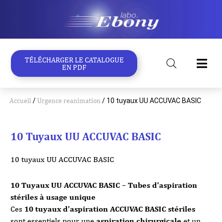
Aller
au
contenu
TÉLÉCHARGER LE CATALOGUE
EN PDF
Accueil
/
Urgence reanimation
/ 10 tuyaux UU ACCUVAC BASIC
10 Tuyaux UU ACCUVAC BASIC
10 tuyaux UU ACCUVAC BASIC
10 Tuyaux UU ACCUVAC BASIC – Tubes d’aspiration
stériles à usage unique
Ces
10 tuyaux d’aspiration ACCUVAC BASIC stériles
sont essentiels pour une
aspiration chirurgicale
et un