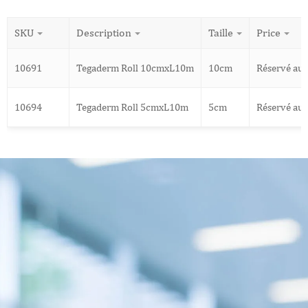
SKU
Description
Taille
Price
10691
Tegaderm Roll 10cmxL10m
10cm
Réservé au
10694
Tegaderm Roll 5cmxL10m
5cm
Réservé au