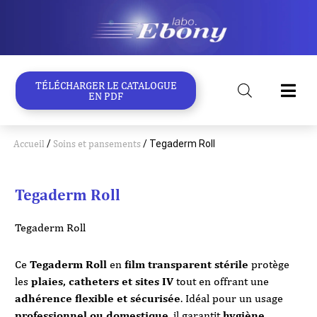
Aller
au
contenu
TÉLÉCHARGER LE CATALOGUE
EN PDF
Accueil
/
Soins et pansements
/ Tegaderm Roll
Tegaderm Roll
Tegaderm Roll
Ce
Tegaderm Roll
en
film transparent stérile
protège
les
plaies, catheters et sites IV
tout en offrant une
adhérence flexible et sécurisée
. Idéal pour un usage
professionnel ou domestique
, il garantit
hygiène,