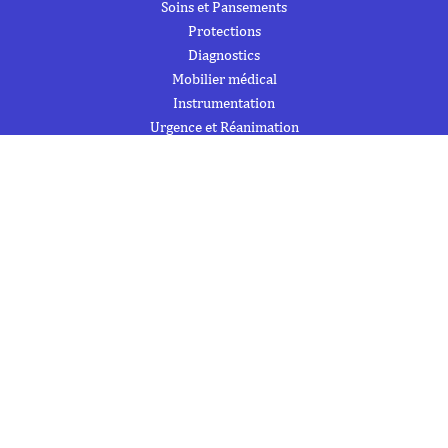
Soins et Pansements
Protections
Diagnostics
Mobilier médical
Instrumentation
Urgence et Réanimation
Désinfection et Hygiène / Entretien
Signalétique et produits de formation
Trousses de secours et armoires à pharmacie
À PROPOS DE NOUS
À propos
Flipbook
Nous contacter
Mentions Légales
Politique de confidentialité
INFORMATIONS