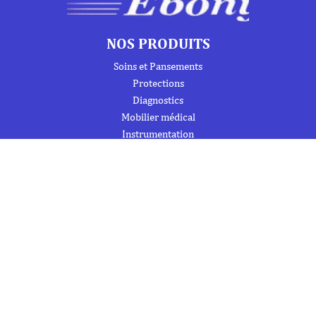
NOS PRODUITS
Soins et Pansements
Protections
Diagnostics
Mobilier médical
Instrumentation
Urgence et Réanimation
Désinfection et Hygiène / Entretien
Signalétique et produits de formation
Trousses de secours et armoires à pharmacie
À PROPOS DE NOUS
À propos
Flipbook
Nous contacter