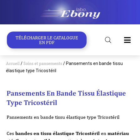
Aller
au
contenu
TÉLÉCHARGER LE CATALOGUE
EN PDF
Accueil
/
Soins et pansements
/ Pansements en bande tissu
élastique type Tricostéril
Pansements En Bande Tissu Élastique
Type Tricostéril
Pansements en bande tissu élastique type Tricostéril
Ces
bandes en tissu élastique Tricostéril
en
matériau