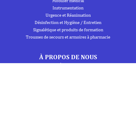
Mobilier médical
Instrumentation
Urgence et Réanimation
Désinfection et Hygiène / Entretien
Signalétique et produits de formation
Trousses de secours et armoires à pharmacie
À PROPOS DE NOUS
À propos
Flipbook
Nous contacter
Mentions Légales
Politique de confidentialité
INFORMATIONS
Téléphone : 01 69 19 20 20
Fax : 01 69 19 19 09 (7j/7 - 24h/24)