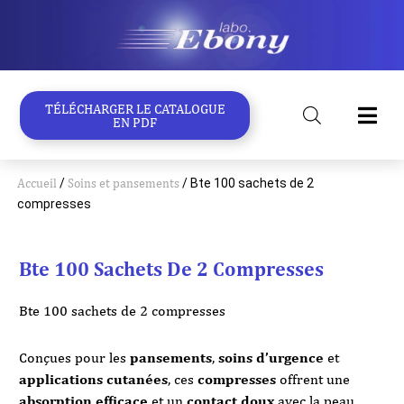
Aller
au
contenu
TÉLÉCHARGER LE CATALOGUE
EN PDF
Accueil
/
Soins et pansements
/ Bte 100 sachets de 2
compresses
Bte 100 Sachets De 2 Compresses
Bte 100 sachets de 2 compresses
Conçues pour les
pansements
,
soins d’urgence
et
applications cutanées
, ces
compresses
offrent une
absorption efficace
et un
contact doux
avec la peau.