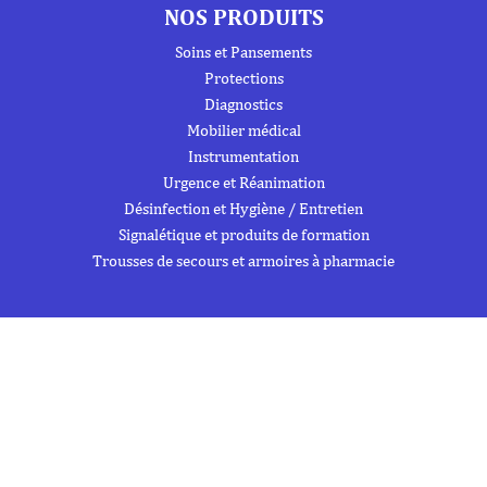
NOS PRODUITS
Soins et Pansements
Protections
Diagnostics
Mobilier médical
Instrumentation
Urgence et Réanimation
Désinfection et Hygiène / Entretien
Signalétique et produits de formation
Trousses de secours et armoires à pharmacie
À PROPOS DE NOUS
À propos
Flipbook
Nous contacter
Mentions Légales
Politique de confidentialité