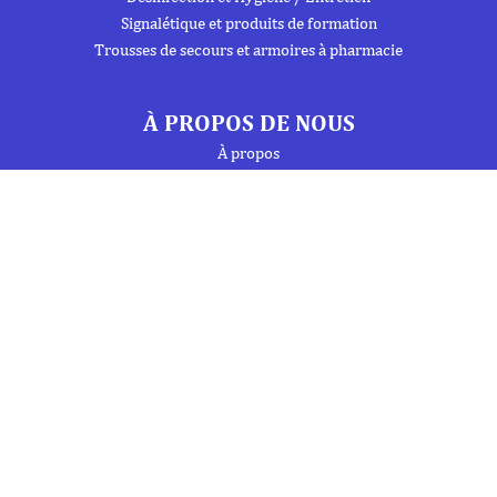
Signalétique et produits de formation
Trousses de secours et armoires à pharmacie
À PROPOS DE NOUS
À propos
Flipbook
Nous contacter
Mentions Légales
Politique de confidentialité
INFORMATIONS
Téléphone : 01 69 19 20 20
Fax : 01 69 19 19 09 (7j/7 - 24h/24)
Mail : labo.ebony@orange.fr