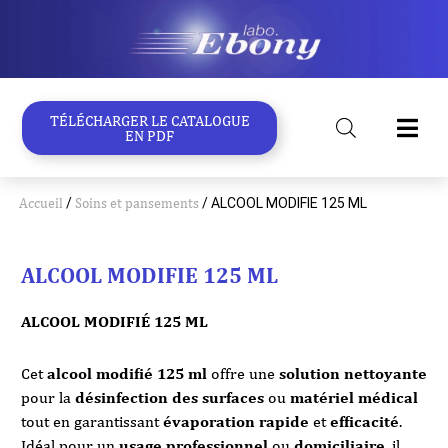
Aller
au
contenu
TÉLÉCHARGER LE CATALOGUE
EN PDF
Accueil
/
Soins et pansements
/ ALCOOL MODIFIE 125 ML
ALCOOL MODIFIE 125 ML
ALCOOL MODIFIÉ 125 ML
Cet
alcool modifié 125 ml
offre une
solution nettoyante
pour la
désinfection des surfaces
ou
matériel médical
tout en garantissant
évaporation rapide
et
efficacité
.
Idéal pour un
usage professionnel
ou
domiciliaire
, il