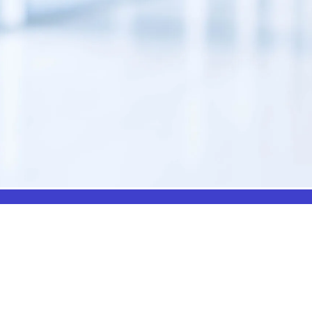
NOS PRODUITS
À PROPOS DE NO
À propos
Soins et Pansements
Flipbook
Protections
Nous contacter
Diagnostics
Mentions Légales
Mobilier médical
Politique de confidentialité
Instrumentation