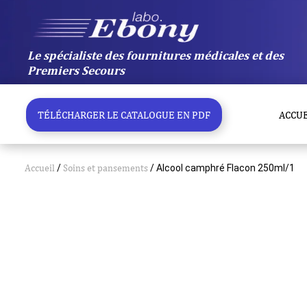
Aller
au
contenu
Le spécialiste des fournitures médicales et des
Premiers Secours
TÉLÉCHARGER LE CATALOGUE EN PDF
ACCUE
Accueil
/
Soins et pansements
/ Alcool camphré Flacon 250ml/1