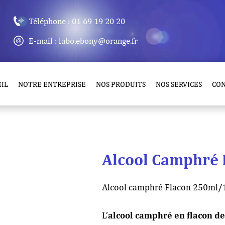
Téléphone : 01 69 19 20 20
E-mail : labo.ebony@orange.fr
IL
NOTRE ENTREPRISE
NOS PRODUITS
NOS SERVICES
CO
Alcool Camphré 
Alcool camphré Flacon 250ml/
L’
alcool camphré en flacon d