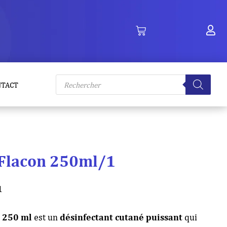
Recherche
NTACT
de
produits
Flacon 250ml/1
1
e 250 ml
est un
désinfectant cutané puissant
qui