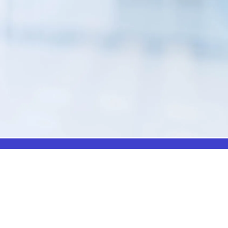
US
INFORMATIONS
Téléphone : 01 69 19 20 20
Fax : 01 69 19 19 09 (7j/7 - 24h/24)
Mail : labo.ebony@orange.fr