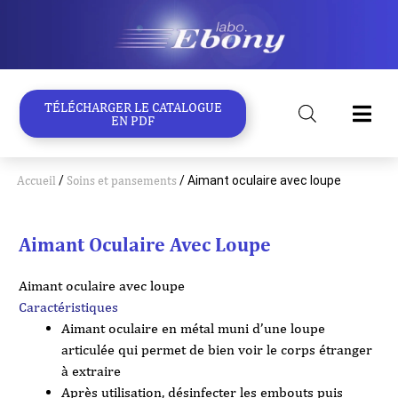
Aller
au
contenu
TÉLÉCHARGER LE CATALOGUE
EN PDF
Accueil
/
Soins et pansements
/ Aimant oculaire avec loupe
Aimant Oculaire Avec Loupe
Aimant oculaire avec loupe
Caractéristiques
Aimant oculaire en métal muni d’une loupe
articulée qui permet de bien voir le corps étranger
à extraire
Après utilisation, désinfecter les embouts puis