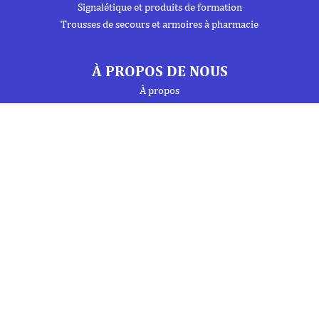
Signalétique et produits de formation
Trousses de secours et armoires à pharmacie
À PROPOS DE NOUS
À propos
Flipbook
Nous contacter
Mentions Légales
Politique de confidentialité
INFORMATIONS
Téléphone : 01 69 19 20 20
Fax : 01 69 19 19 09 (7j/7 - 24h/24)
Mail : labo.ebony@orange.fr
27 Avenue de la Baltique