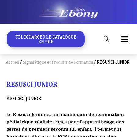
Aller
au
contenu
TÉLÉCHARGER LE CATALOGUE
EN PDF
Accueil
/
Signalétique et Produits de Formation
/ RESUSCI JUNIOR
RESUSCI JUNIOR
RESUSCI JUNIOR
Le
Resusci Junior
est un
mannequin de réanimation
pédiatrique réaliste
, conçu pour l’
apprentissage des
gestes de premiers secours
sur enfant. Il permet une
formation efficace
à la
RCP (réanimation cardio-