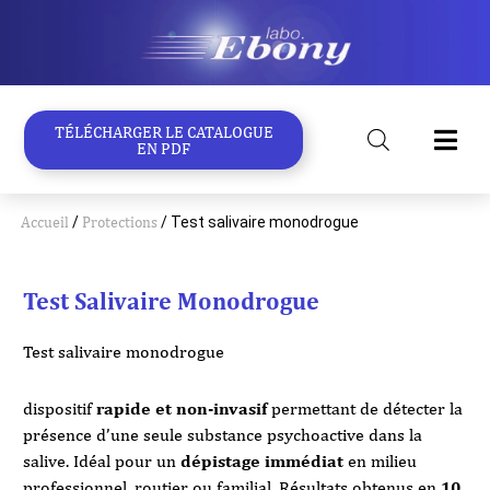
Aller
au
contenu
TÉLÉCHARGER LE CATALOGUE
EN PDF
Accueil
/
Protections
/ Test salivaire monodrogue
Test Salivaire Monodrogue
Test salivaire monodrogue
dispositif
rapide et non-invasif
permettant de détecter la
présence d’une seule substance psychoactive dans la
salive. Idéal pour un
dépistage immédiat
en milieu
professionnel, routier ou familial. Résultats obtenus en
10