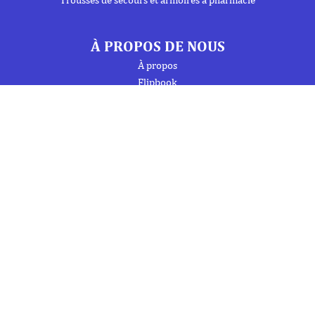
À PROPOS DE NOUS
À propos
Flipbook
Nous contacter
Mentions Légales
Politique de confidentialité
INFORMATIONS
Téléphone : 01 69 19 20 20
Fax : 01 69 19 19 09 (7j/7 - 24h/24)
Mail : labo.ebony@orange.fr
27 Avenue de la Baltique
91140 Villebon-Sur-Yvette