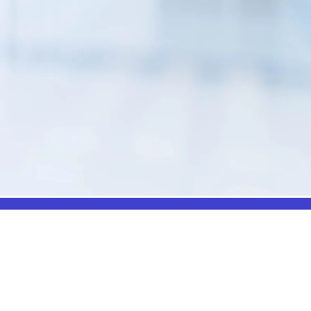
US
INFORMATIONS
Téléphone : 01 69 19 20 20
Fax : 01 69 19 19 09 (7j/7 - 24h/24)
Mail : labo.ebony@orange.fr