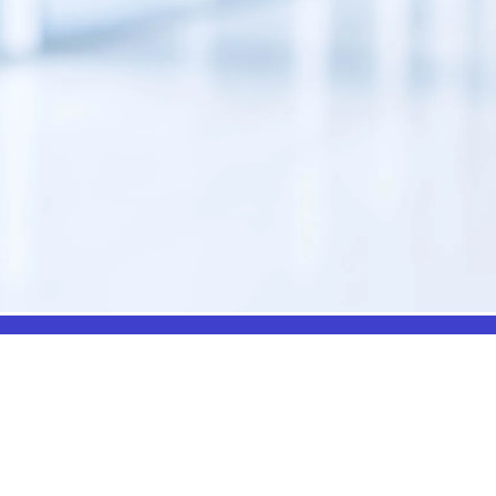
NOS PRODUITS
À PROPOS DE NO
À propos
Soins et Pansements
Flipbook
Protections
Nous contacter
Diagnostics
Mentions Légales
Mobilier médical