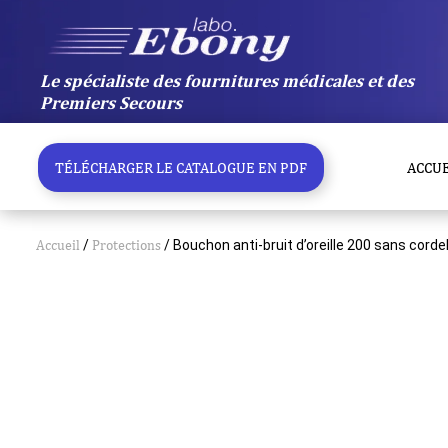
Aller
au
contenu
Le spécialiste des fournitures médicales et des
Premiers Secours
TÉLÉCHARGER LE CATALOGUE EN PDF
ACCUE
Accueil
/
Protections
/ Bouchon anti-bruit d’oreille 200 sans corde