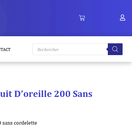
Recherche
NTACT
de
produits
it D’oreille 200 Sans
0 sans cordelette