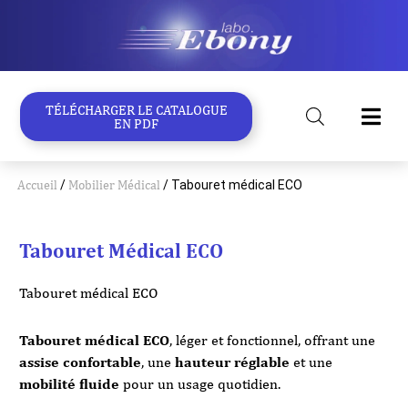
Aller
au
contenu
TÉLÉCHARGER LE CATALOGUE
EN PDF
Accueil
/
Mobilier Médical
/ Tabouret médical ECO
Tabouret Médical ECO
Tabouret médical ECO
Tabouret médical ECO
, léger et fonctionnel, offrant une
assise confortable
, une
hauteur réglable
et une
mobilité fluide
pour un usage quotidien.