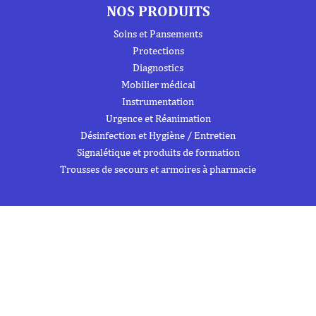
NOS PRODUITS
Soins et Pansements
Protections
Diagnostics
Mobilier médical
Instrumentation
Urgence et Réanimation
Désinfection et Hygiène / Entretien
Signalétique et produits de formation
Trousses de secours et armoires à pharmacie
À PROPOS DE NOUS
À propos
Flipbook
Nous contacter
Mentions Légales
Politique de confidentialité