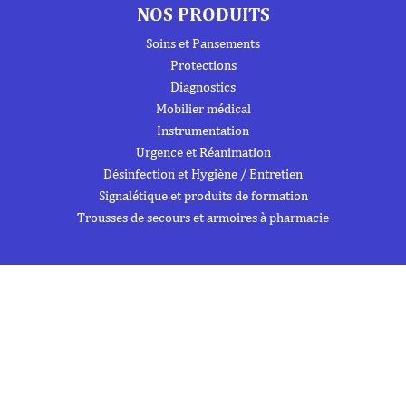
NOS PRODUITS
Soins et Pansements
Protections
Diagnostics
Mobilier médical
Instrumentation
Urgence et Réanimation
Désinfection et Hygiène / Entretien
Signalétique et produits de formation
Trousses de secours et armoires à pharmacie
À PROPOS DE NOUS
À propos
Flipbook
Nous contacter
Mentions Légales
Politique de confidentialité