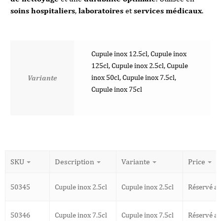
soins hospitaliers
,
laboratoires
et
services médicaux
.
Cupule inox 12.5cl, Cupule inox
125cl, Cupule inox 2.5cl, Cupule
inox 50cl, Cupule inox 7.5cl,
Variante
Cupule inox 75cl
SKU
Description
Variante
Price
50345
Cupule inox 2.5cl
Cupule inox 2.5cl
Réservé a
50346
Cupule inox 7.5cl
Cupule inox 7.5cl
Réservé a