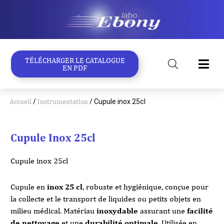
Aller
au
contenu
TÉLÉCHARGER LE CATALOGUE
EN PDF
Accueil
/
Instrumentation
/ Cupule inox 25cl
Cupule Inox 25cl
Cupule inox 25cl
Cupule en
inox 25 cl
, robuste et hygiénique, conçue pour
la collecte et le transport de liquides ou petits objets en
milieu médical. Matériau
inoxydable
assurant une
facilité
de nettoyage
et une
durabilité optimale
. Utilisée en