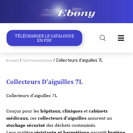
Aller
au
contenu
TÉLÉCHARGER LE CATALOGUE
EN PDF
Accueil
/
Instrumentation
/ Collecteurs d’aiguilles 7L
Collecteurs D’aiguilles 7L
Collecteurs d’aiguilles 7L
Conçus pour les
hôpitaux
,
cliniques
et
cabinets
médicaux
, ces
collecteurs d’aiguilles
assurent un
stockage sécurisé
des déchets contaminés.
Leur matière
résistante et hermétique
garantit
hygiène
,