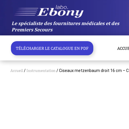
Aller
au
contenu
Le spécialiste des fournitures médicales et des
Premiers Secours
TÉLÉCHARGER LE CATALOGUE EN PDF
ACCUE
Accueil
/
Instrumentation
/ Ciseaux metzenbaum droit 16 cm – Co