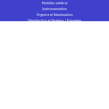
Mobilier médical
Instrumentation
Urgence et Réanimation
Désinfection et Hygiène / Entretien
Signalétique et produits de formation
Trousses de secours et armoires à pharmacie
À PROPOS DE NOUS
À propos
Flipbook
Nous contacter
Mentions Légales
Politique de confidentialité
INFORMATIONS
Téléphone : 01 69 19 20 20