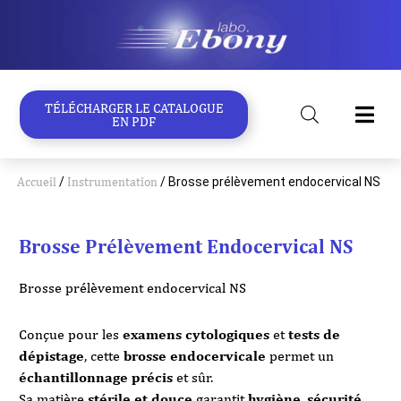
Aller
au
contenu
TÉLÉCHARGER LE CATALOGUE
EN PDF
Accueil
/
Instrumentation
/ Brosse prélèvement endocervical NS
Brosse Prélèvement Endocervical NS
Brosse prélèvement endocervical NS
Conçue pour les
examens cytologiques
et
tests de
dépistage
, cette
brosse endocervicale
permet un
échantillonnage précis
et sûr.
Sa matière
stérile et douce
garantit
hygiène
,
sécurité