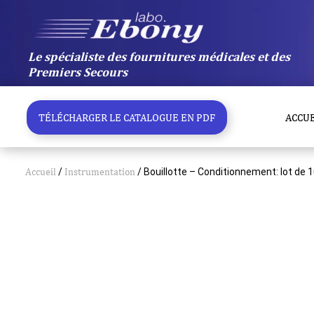
Aller
au
contenu
Le spécialiste des fournitures médicales et des
Premiers Secours
TÉLÉCHARGER LE CATALOGUE EN PDF
ACCUE
Accueil
/
Instrumentation
/ Bouillotte – Conditionnement: lot de 