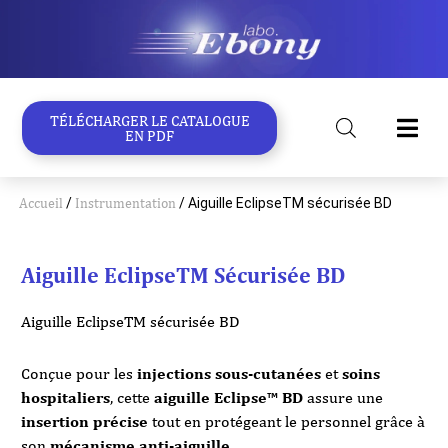
Aller
au
contenu
TÉLÉCHARGER LE CATALOGUE
EN PDF
Accueil
/
Instrumentation
/ Aiguille EclipseTM sécurisée BD
Aiguille EclipseTM Sécurisée BD
Aiguille EclipseTM sécurisée BD
Conçue pour les
injections sous-cutanées
et
soins
hospitaliers
, cette
aiguille Eclipse™ BD
assure une
insertion précise
tout en protégeant le personnel grâce à
son
mécanisme anti-aiguille
.