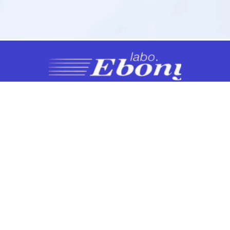
NOS PRODUITS
Soins et Pansements
Protections
Diagnostics
Mobilier médical
Instrumentation
Urgence et Réanimation
Désinfection et Hygiène / Entretien
Signalétique et produits de formation
Trousses de secours et armoires à pharmacie