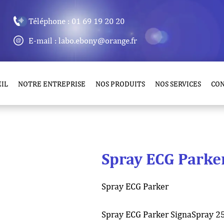
Téléphone : 01 69 19 20 20
E-mail : labo.ebony@orange.fr
IL
NOTRE ENTREPRISE
NOS PRODUITS
NOS SERVICES
CO
Spray ECG Parke
Spray ECG Parker
Spray ECG Parker SignaSpray 25