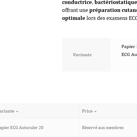
conductrice
,
bactériostatiqu
offrant une
préparation cutan
optimale
lors des examens ECG 
Papier 
ECG Au
Variante
ariante
Price
apier ECG Autoruler 20
Réservé aux membres