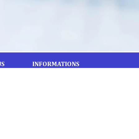
US
INFORMATIONS
Téléphone : 01 69 19 20 20
Fax : 01 69 19 19 09 (7j/7 - 24h/24)
Mail : labo.ebony@orange.fr
27 Avenue de la Baltique
91140 Villebon-Sur-Yvette