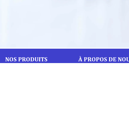
NOS PRODUITS
À PROPOS DE NO
À propos
Soins et Pansements
Flipbook
Protections
Nous contacter
Diagnostics
Mentions Légales
Mobilier médical
Politique de confidentialité
Instrumentation
Urgence et Réanimation
Désinfection et Hygiène /
Entretien
Signalétique et produits de