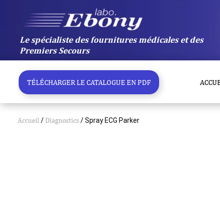
Aller
au
contenu
Le spécialiste des fournitures médicales et des
Premiers Secours
TÉLÉCHARGER LE CATALOGUE EN PDF
ACCUE
Accueil
/
Diagnostics
/ Spray ECG Parker