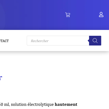
Recherche
NTACT
de
produits
r
0 ml, solution électrolytique
hautement