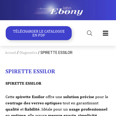
Aller
au
contenu
TÉLÉCHARGER LE CATALOGUE
EN PDF
Accueil
/
Diagnostics
/ SPIRETTE ESSILOR
SPIRETTE ESSILOR
SPIRETTE ESSILOR
Cette
spirette Essilor
offre une
solution précise
pour le
centrage des verres optiques
tout en garantissant
qualité
et
fiabilité
. Idéale pour un
usage professionnel
en
optique
, elle assure
mesure exacte
,
simplicité