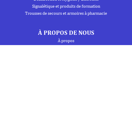
Signalétique et produits de formation
Trousses de secours et armoires à pharmacie
À PROPOS DE NOUS
À propos
Flipbook
Nous contacter
Mentions Légales
Politique de confidentialité
INFORMATIONS
Téléphone : 01 69 19 20 20
Fax : 01 69 19 19 09 (7j/7 - 24h/24)
Mail : labo.ebony@orange.fr