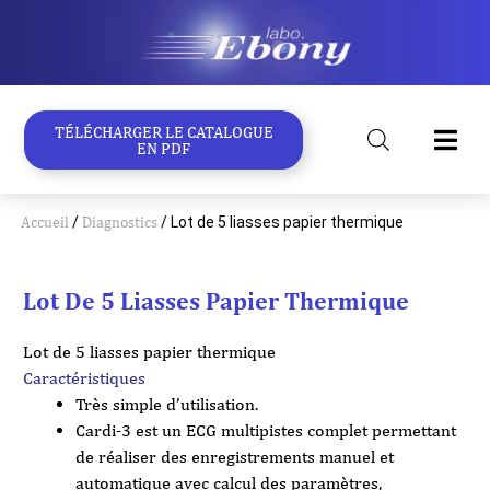
Aller
au
contenu
TÉLÉCHARGER LE CATALOGUE
EN PDF
Accueil
/
Diagnostics
/ Lot de 5 liasses papier thermique
Lot De 5 Liasses Papier Thermique
Lot de 5 liasses papier thermique
Caractéristiques
Très simple d’utilisation.
Cardi-3 est un ECG multipistes complet permettant
de réaliser des enregistrements manuel et
automatique avec calcul des paramètres,