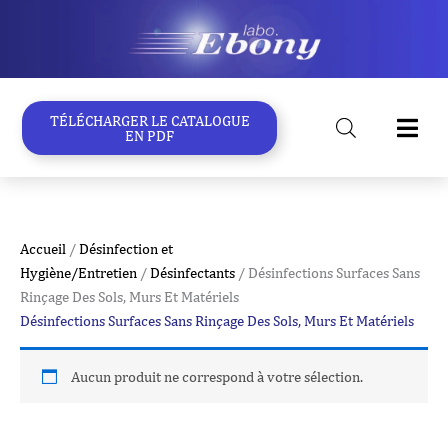
Aller
au
contenu
TÉLÉCHARGER LE CATALOGUE
EN PDF
Accueil
/
Désinfection et
Hygiène/Entretien
/
Désinfectants
/ Désinfections Surfaces Sans
Rinçage Des Sols, Murs Et Matériels
Désinfections Surfaces Sans Rinçage Des Sols, Murs Et Matériels
Aucun produit ne correspond à votre sélection.