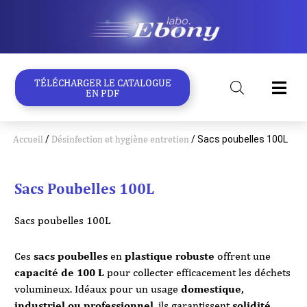
Aller
au
contenu
TÉLÉCHARGER LE CATALOGUE
EN PDF
Accueil
/
Désinfection et hygiène entretien
/ Sacs poubelles 100L
Sacs Poubelles 100L
Sacs poubelles 100L
Ces
sacs poubelles
en
plastique robuste
offrent une
capacité de 100 L
pour collecter efficacement les déchets
volumineux. Idéaux pour un usage
domestique,
industriel ou professionnel
, ils garantissent
solidité,