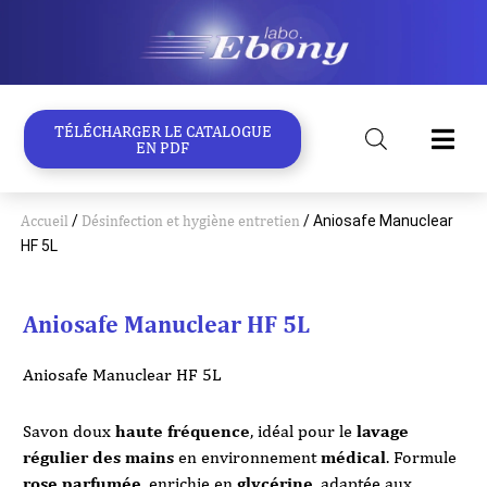
Aller
au
contenu
TÉLÉCHARGER LE CATALOGUE
EN PDF
Accueil
/
Désinfection et hygiène entretien
/ Aniosafe Manuclear
HF 5L
Aniosafe Manuclear HF 5L
Aniosafe Manuclear HF 5L
Savon doux
haute fréquence
, idéal pour le
lavage
régulier des mains
en environnement
médical
. Formule
rose parfumée
, enrichie en
glycérine
, adaptée aux