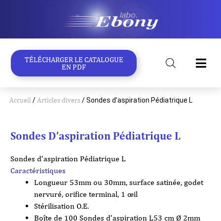
Aller
au
contenu
TÉLÉCHARGER LE CATALOGUE
EN PDF
Accueil
/
Articles divers
/ Sondes d’aspiration Pédiatrique L
Sondes D’aspiration Pédiatrique L
Sondes d’aspiration Pédiatrique L
Caractéristiques
Longueur 53mm ou 30mm, surface satinée, godet
nervuré, orifice terminal, 1 œil
Stérilisation O.E.
Boîte de 100 Sondes d’aspiration L53 cm Ø 2mm