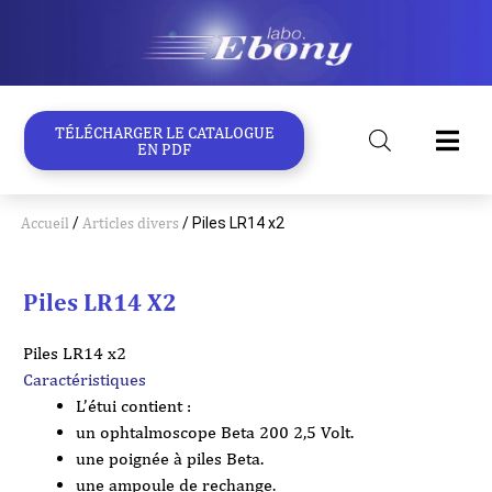
Aller
au
contenu
TÉLÉCHARGER LE CATALOGUE
EN PDF
Accueil
/
Articles divers
/ Piles LR14 x2
Piles LR14 X2
Piles LR14 x2
Caractéristiques
L’étui contient :
un ophtalmoscope Beta 200 2,5 Volt.
une poignée à piles Beta.
une ampoule de rechange.