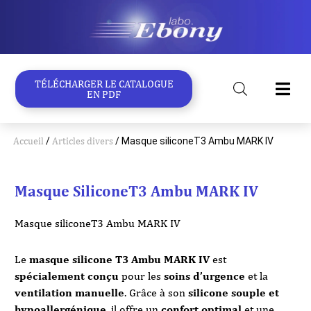
Aller
au
contenu
TÉLÉCHARGER LE CATALOGUE
EN PDF
Accueil
/
Articles divers
/ Masque siliconeT3 Ambu MARK IV
Masque SiliconeT3 Ambu MARK IV
Masque siliconeT3 Ambu MARK IV
Le
masque silicone T3 Ambu MARK IV
est
spécialement conçu
pour les
soins d’urgence
et la
ventilation manuelle
. Grâce à son
silicone souple et
hypoallergénique
, il offre un
confort optimal
et une