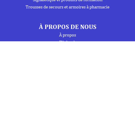
Trousses de secours et armoires à pharmacie
À PROPOS DE NOUS
À propos
Flipbook
Nous contacter
Mentions Légales
Politique de confidentialité
INFORMATIONS
Téléphone : 01 69 19 20 20
Fax : 01 69 19 19 09 (7j/7 - 24h/24)
Mail : labo.ebony@orange.fr
27 Avenue de la Baltique