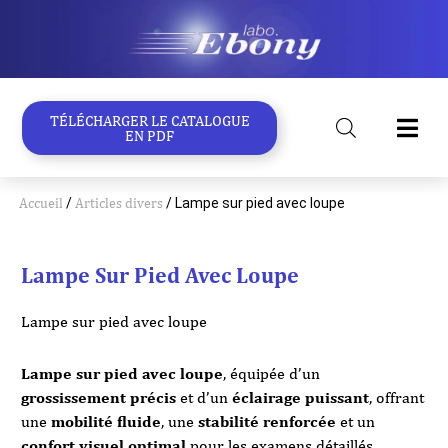
Aller
au
contenu
TÉLÉCHARGER LE CATALOGUE
EN PDF
Accueil
/
Articles divers
/ Lampe sur pied avec loupe
Lampe Sur Pied Avec Loupe
Lampe sur pied avec loupe
Lampe sur pied avec loupe
, équipée d’un
grossissement précis
et d’un
éclairage puissant
, offrant
une
mobilité fluide
, une
stabilité renforcée
et un
confort visuel optimal
pour les examens détaillés.