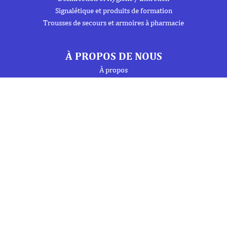
Signalétique et produits de formation
Trousses de secours et armoires à pharmacie
À PROPOS DE NOUS
À propos
Flipbook
Nous contacter
Mentions Légales
Politique de confidentialité
INFORMATIONS
Téléphone : 01 69 19 20 20
Fax : 01 69 19 19 09 (7j/7 - 24h/24)
Mail : labo.ebony@orange.fr