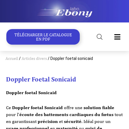
Aller
au
contenu
TÉLÉCHARGER LE CATALOGUE
EN PDF
Accueil
/
Articles divers
/ Doppler foetal sonicaid
Doppler Foetal Sonicaid
Doppler foetal Sonicaid
Ce
Doppler foetal Sonicaid
offre une
solution fiable
pour l’
écoute des battements cardiaques du fœtus
tout
en garantissant
précision
et
sécurité
. Idéal pour un
usage professionnel
en
maternité
ou
suivi de