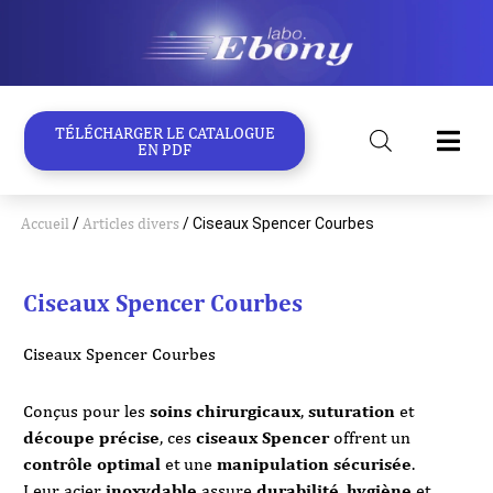
Aller
au
contenu
TÉLÉCHARGER LE CATALOGUE
EN PDF
Accueil
/
Articles divers
/ Ciseaux Spencer Courbes
Ciseaux Spencer Courbes
Ciseaux Spencer Courbes
Conçus pour les
soins chirurgicaux
,
suturation
et
découpe précise
, ces
ciseaux Spencer
offrent un
contrôle optimal
et une
manipulation sécurisée
.
Leur acier
inoxydable
assure
durabilité
,
hygiène
et