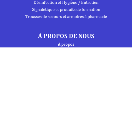
Désinfection et Hygiène / Entretien
Signalétique et produits de formation
Trousses de secours et armoires à pharmacie
À PROPOS DE NOUS
À propos
Flipbook
Nous contacter
Mentions Légales
Politique de confidentialité
INFORMATIONS
Téléphone : 01 69 19 20 20
Fax : 01 69 19 19 09 (7j/7 - 24h/24)
Mail : labo.ebony@orange.fr