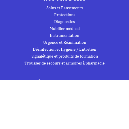
Soins et Pansements
Protections
Diagnostics
Mobilier médical
Instrumentation
Urgence et Réanimation
Désinfection et Hygiène / Entretien
Signalétique et produits de formation
Trousses de secours et armoires à pharmacie
À PROPOS DE NOUS
À propos
Flipbook
Nous contacter
Mentions Légales
Politique de confidentialité