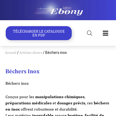
Aller
au
contenu
TÉLÉCHARGER LE CATALOGUE
EN PDF
Accueil
/
Articles divers
/ Béchers inox
Béchers Inox
Béchers inox
Conçus pour les
manipulations chimiques
,
préparations médicales
et
dosages précis
, ces
béchers
en inox
offrent robustesse et durabilité.
Leur matériau
inoxydable
assure
hygiène
,
facilité de