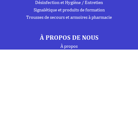
Désinfection et Hygiène / Entretien
Signalétique et produits de formation
Trousses de secours et armoires à pharmacie
À PROPOS DE NOUS
À propos
Flipbook
Nous contacter
Mentions Légales
Politique de confidentialité
INFORMATIONS
Téléphone : 01 69 19 20 20
Fax : 01 69 19 19 09 (7j/7 - 24h/24)
Mail : labo.ebony@orange.fr