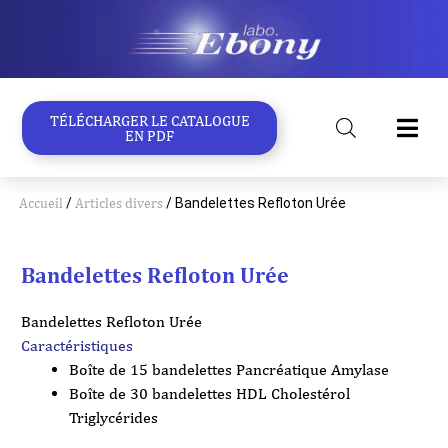
Aller
au
contenu
TÉLÉCHARGER LE CATALOGUE
EN PDF
Accueil
/
Articles divers
/ Bandelettes Refloton Urée
Bandelettes Refloton Urée
Bandelettes Refloton Urée
Caractéristiques
Boîte de 15 bandelettes Pancréatique Amylase
Boîte de 30 bandelettes HDL Cholestérol
Triglycérides