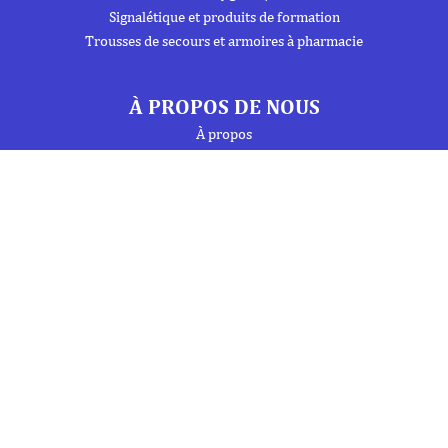
Signalétique et produits de formation
Trousses de secours et armoires à pharmacie
À PROPOS DE NOUS
À propos
Flipbook
Nous contacter
Mentions Légales
Politique de confidentialité
INFORMATIONS
Téléphone : 01 69 19 20 20
Fax : 01 69 19 19 09 (7j/7 - 24h/24)
Mail : labo.ebony@orange.fr
27 Avenue de la Baltique