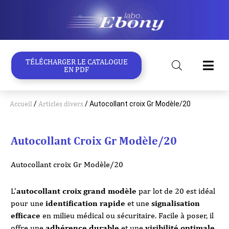
Aller
au
contenu
TÉLÉCHARGER LE CATALOGUE
EN PDF
Accueil
/
Articles divers
/ Autocollant croix Gr Modèle/20
Autocollant Croix Gr Modèle/20
Autocollant croix Gr Modèle/20
L’
autocollant croix grand modèle
par lot de 20 est idéal
pour une
identification rapide
et une
signalisation
efficace
en milieu médical ou sécuritaire. Facile à poser, il
offre une
adhérence durable
et une
visibilité optimale
.