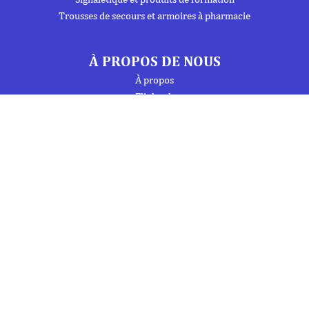
Trousses de secours et armoires à pharmacie
À PROPOS DE NOUS
À propos
Flipbook
Nous contacter
Mentions Légales
Politique de confidentialité
INFORMATIONS
Téléphone : 01 69 19 20 20
Fax : 01 69 19 19 09 (7j/7 - 24h/24)
Mail : labo.ebony@orange.fr
27 Avenue de la Baltique